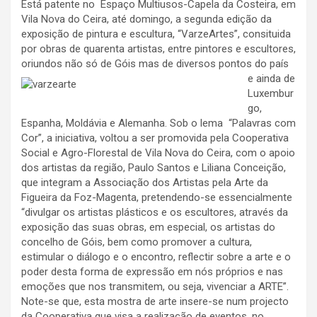
Está patente no Espaço Multiusos-Capela da Costeira, em
Vila Nova do Ceira, até domingo, a segunda edição da
exposição de pintura e escultura, “VarzeArtes”, consituida
por obras de quarenta artistas, entre pintores e escultores,
oriundos nã
o só de Góis mas de diversos pontos do país
e ainda de
Luxembur
go,
Espanha, Moldávia e Alemanha. Sob o lema “Palavras com
Cor”, a iniciativa, voltou a ser promovida pela Cooperativa
Social e Agro-Florestal de Vila Nova do Ceira, com o apoio
dos artistas da região, Paulo Santos e Liliana Conceição,
que integram a Associação dos Artistas pela Arte da
Figueira da Foz-Magenta, pretendendo-se essencialmente
“divulgar os artistas plásticos e os escultores, através da
exposição das suas obras, em especial, os artistas do
concelho de Góis, bem como promover a cultura,
estimular o diálogo e o encontro, reflectir sobre a arte e o
poder desta forma de expressão em nós próprios e nas
emoções que nos transmitem, ou seja, vivenciar a ARTE”.
Note-se que, esta mostra de arte insere-se num projecto
da Cooperativa que visa a realização de eventos, no