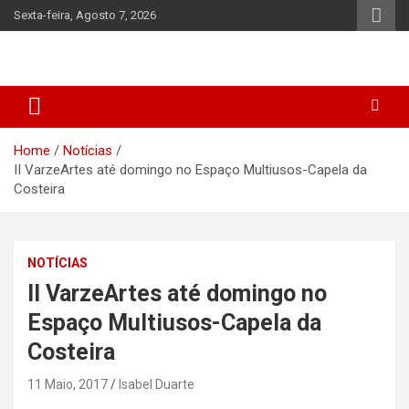
Skip
Sexta-feira, Agosto 7, 2026
to
content
Home
Notícias
II VarzeArtes até domingo no Espaço Multiusos-Capela da
Costeira
NOTÍCIAS
II VarzeArtes até domingo no
Espaço Multiusos-Capela da
Costeira
11 Maio, 2017
Isabel Duarte