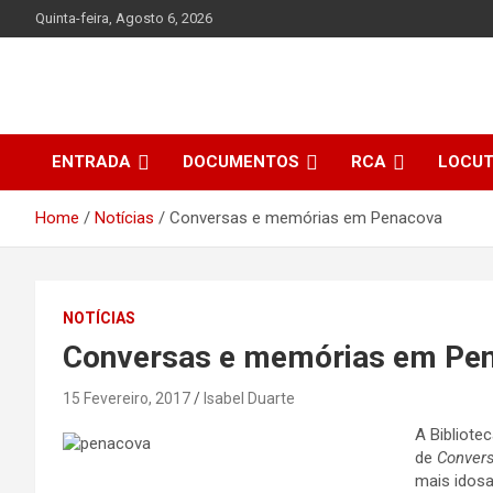
Skip
Quinta-feira, Agosto 6, 2026
to
content
ENTRADA
DOCUMENTOS
RCA
LOCU
Home
Notícias
Conversas e memórias em Penacova
NOTÍCIAS
Conversas e memórias em Pe
15 Fevereiro, 2017
Isabel Duarte
A Bibliot
de
Conver
mais idos