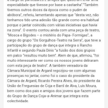
especialidade que tivesse por base a castanha”.“Também
tivemos outros doces da época como o pudim de
abóbora”, referiu, lamentando apenas que “desta vez, não
tenhamos tido uma adesão tão grande como era habitual
porque o jantar coincidiu com várias iniciativas que havia
na zona”. O evento contou ainda com uma peça de teatro,
“Mosca e Bigodes – o mistério do Papa- Formigas”, a
cargo do grupo “Os Gorgulhos-Teatro na Serra”, que teve a
participação do grupo de dança que integra o Rancho
Infantil e segundo Paula Dinis “a fusão dos dois grupos
em palco “resultou muito bem”. Alem de que, afirmou, “foi
muito interessante ver como os nossos jovens deliraram
com esta peça de teatro”. A também vereadora da
Câmara Municipal de Arganil regozijou-se com algumas
presenças no jantar, como foi o caso do presidente da
Câmara de Arganil, Ricardo Pereira Alves, do presidente da
União de Freguesias de Coja e Barril de Alva, Luís Moura,
bem como dos pais e amigos dos jovens que fazem parte
do Grupo de Dança Coja-a-Animar que integra esta
colectividade.