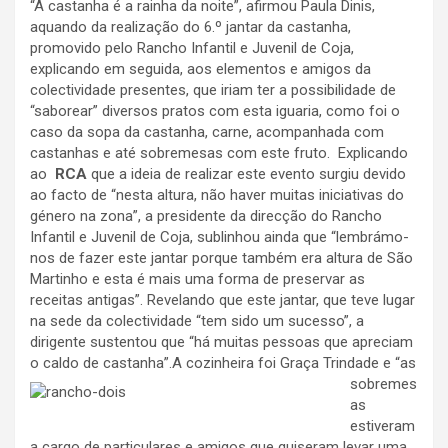
“A castanha é a rainha da noite”, afirmou Paula Dinis,
aquando da realização do 6.º jantar da castanha,
promovido pelo Rancho Infantil e Juvenil de Coja,
explicando em seguida, aos elementos e amigos da
colectividade presentes, que iriam ter a possibilidade de
“saborear” diversos pratos com esta iguaria, como foi o
caso da sopa da castanha, carne, acompanhada com
castanhas e até sobremesas com este fruto. Explicando
ao
RCA
que a ideia de realizar este evento surgiu devido
ao facto de “nesta altura, não haver muitas iniciativas do
género na zona”, a presidente da direcção do Rancho
Infantil e Juvenil de Coja, sublinhou ainda que “lembrámo-
nos de fazer este jantar porque também era altura de São
Martinho e esta é mais uma forma de preservar as
receitas antigas”. Revelando que este jantar, que teve lugar
na sede da colectividade “tem sido um sucesso”, a
dirigente sustentou que “há muitas pessoas que apreciam
o caldo de castanha”.A
cozinheira foi Graça Trindade e “as
sobremes
as
estiveram
a cargo de particulares e amigos que quiseram levar uma