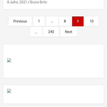
8 Julho, 2021
Bruno Brito
Paginação
Previous
1
…
8
9
10
dos
…
243
Next
conteúdos