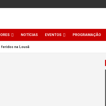
TORES
NOTÍCIAS
EVENTOS
PROGRAMAÇÃO
 feridos na Lousã
ECO por Dra.Isa Tudela
da Semana com Arminda Silva
heiros do Bosque acontece a 12 de outubro