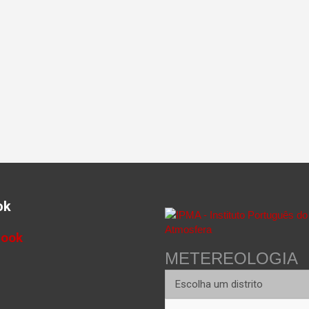
ok
book
METEREOLOGIA