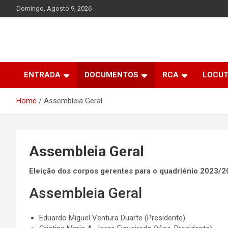
Skip
Domingo, Agosto 9, 2026
to
content
ENTRADA
DOCUMENTOS
RCA
LOCU
Home
Assembleia Geral
Assembleia Geral
Eleição dos corpos gerentes para o quadriénio 2023/
Assembleia Geral
Eduardo Miguel Ventura Duarte (Presidente)