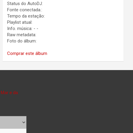
Status do AutoDJ:
Fonte conectada.:
Tempo da estação:
Playlist atual:
Info. música:
-
-
Raw metadata:
Foto do álbum:
Comprar este álbum