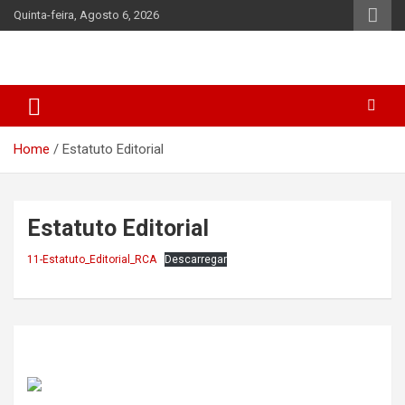
Skip
Quinta-feira, Agosto 6, 2026
to
content
Home
Estatuto Editorial
Estatuto Editorial
11-Estatuto_Editorial_RCA
Descarregar