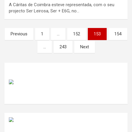
A Cáritas de Coimbra esteve representada, com o seu
projecto Ser Leirosa, Ser + E6G, no…
Paginação
Previous
1
…
152
153
154
dos
…
243
Next
conteúdos