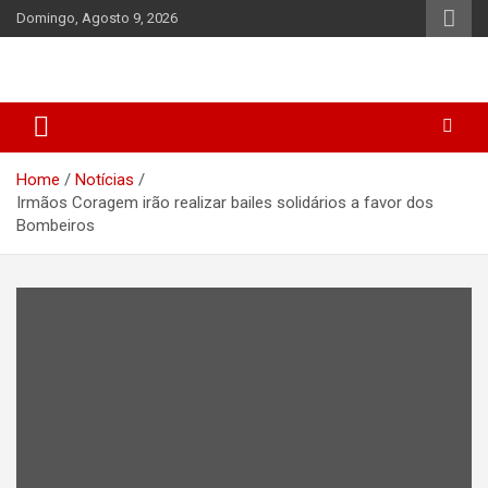
Skip
Domingo, Agosto 9, 2026
to
content
Home
Notícias
Irmãos Coragem irão realizar bailes solidários a favor dos
Bombeiros