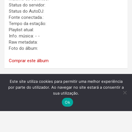
Status do servidor:
Status do AutoDJ:
Fonte conectada.:
Tempo da estação:
Playlist atual:
Info. música:
-
-
Raw metadata:
Foto do álbum:
Comprar este álbum
Este site utiliza cookies para permitir uma melhor experiência
por parte do utilizador. Ao navegar no site estará a consentir a
Facebook
sua utilização.
Ok
Facebook