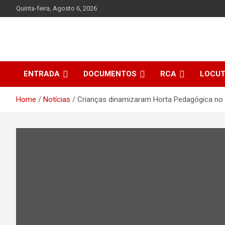
Skip
Quinta-feira, Agosto 6, 2026
to
content
ENTRADA
DOCUMENTOS
RCA
LOCU
Home
Notícias
Crianças dinamizaram Horta Pedagógica no 