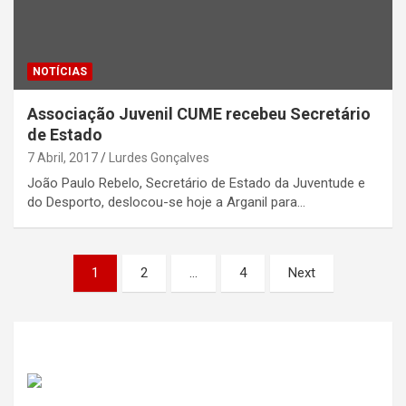
NOTÍCIAS
Associação Juvenil CUME recebeu Secretário
de Estado
7 Abril, 2017
Lurdes Gonçalves
João Paulo Rebelo, Secretário de Estado da Juventude e
do Desporto, deslocou-se hoje a Arganil para…
Paginação
1
2
…
4
Next
dos
conteúdos