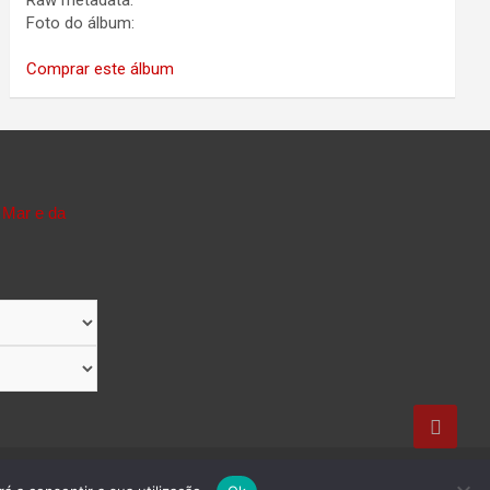
Raw metadata:
Foto do álbum:
Comprar este álbum