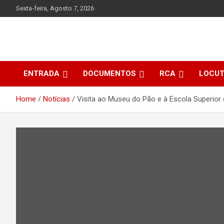
Skip
Sexta-feira, Agosto 7, 2026
to
content
ENTRADA
DOCUMENTOS
RCA
LOCU
Home
Notícias
Visita ao Museu do Pão e à Escola Superior 