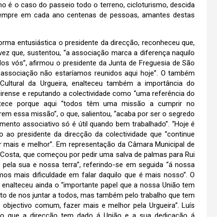
o é o caso do passeio todo o terreno, cicloturismo, descida
 sempre em cada ano centenas de pessoas, amantes destas
orma entusiástica o presidente da direcção, reconheceu que,
vez que, sustentou, “a associação marca a diferença naquilo
dos vós”, afirmou o presidente da Junta de Freguesia de São
a associação não estaríamos reunidos aqui hoje”. O também
Cultural da Urgueira, enalteceu também a importância do
irense e reputando a colectividade como “uma referência do
ontece porque aqui “todos têm uma missão a cumprir no
m essa missão”, o que, salientou, “acaba por ser o segredo
mento associativo só é útil quando bem trabalhado”. “Hoje é
o ao presidente da direcção da colectividade que “continue
er mais e melhor”. Em representação da Câmara Municipal de
o Costa, que começou por pedir uma salva de palmas para Rui
pela sua e nossa terra”, referindo-se em seguida “á nossa
mos mais dificuldade em falar daquilo que é mais nosso”. O
 enalteceu ainda o “importante papel que a nossa União tem
acto de nos juntar a todos, mas também pelo trabalho que tem
 objectivo comum, fazer mais e melhor pela Urgueira”. Luís
ão que a direcção tem dado á União e a sua dedicação á