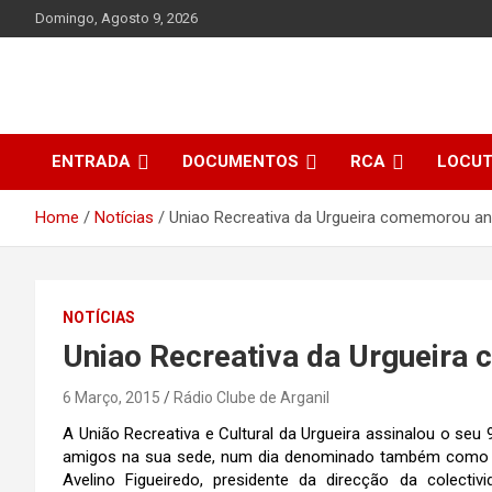
Skip
Domingo, Agosto 9, 2026
to
content
ENTRADA
DOCUMENTOS
RCA
LOCU
Home
Notícias
Uniao Recreativa da Urgueira comemorou ani
NOTÍCIAS
Uniao Recreativa da Urgueira
6 Março, 2015
Rádio Clube de Arganil
A União Recreativa e Cultural da Urgueira assinalou o seu
amigos na sua sede, num dia denominado também como o 
Avelino Figueiredo, presidente da direcção da colect