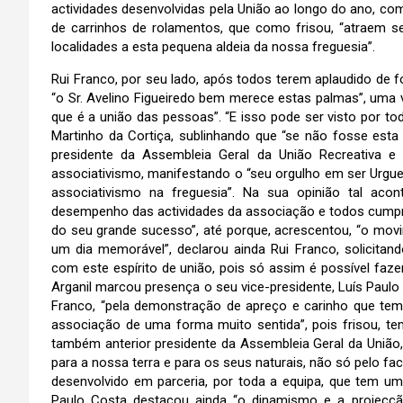
actividades desenvolvidas pela União ao longo do ano, com
de carrinhos de rolamentos, que como frisou, “atraem
localidades a esta pequena aldeia da nossa freguesia”.
Rui Franco, por seu lado, após todos terem aplaudido de f
“o Sr. Avelino Figueiredo bem merece estas palmas”, uma 
que é a união das pessoas”. “E isso pode ser visto por to
Martinho da Cortiça, sublinhando que “se não fosse est
presidente da Assembleia Geral da União Recreativa e 
associativismo, manifestando o “seu orgulho em ser Urgue
associativismo na freguesia”. Na sua opinião tal ac
desempenho das actividades da associação e todos cumpre
do seu grande sucesso”, até porque, acrescentou, “o movi
um dia memorável”, declarou ainda Rui Franco, solicitand
com este espírito de união, pois só assim é possível faz
Arganil marcou presença o seu vice-presidente, Luís Paul
Franco, “pela demonstração de apreço e carinho que tem 
associação de uma forma muito sentida”, pois frisou, te
também anterior presidente da Assembleia Geral da União,
para a nossa terra e para os seus naturais, não só pelo f
desenvolvido em parceria, por toda a equipa, que tem um
Paulo Costa destacou ainda “o dinamismo e a projecç