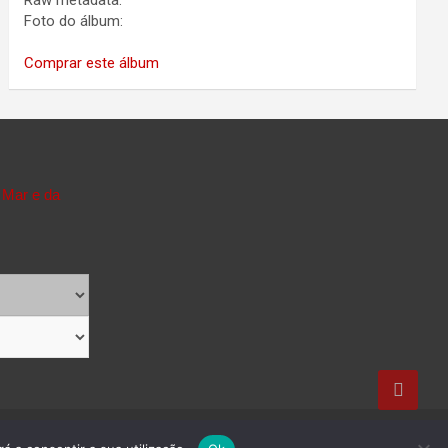
Raw metadata:
Foto do álbum:
Comprar este álbum