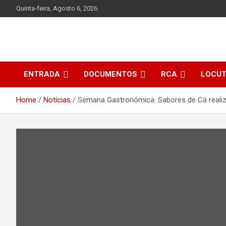
Skip
Quinta-feira, Agosto 6, 2026
to
content
ENTRADA
DOCUMENTOS
RCA
LOCU
Home
Notícias
Semana Gastronómica: Sabores de Cá realiza