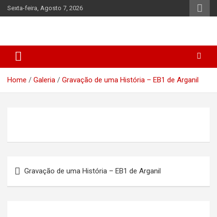
Skip
Sexta-feira, Agosto 7, 2026
to
content
Home
Galeria
Gravação de uma História – EB1 de Arganil
Navegação
Gravação de uma História – EB1 de Arganil
de
artigos