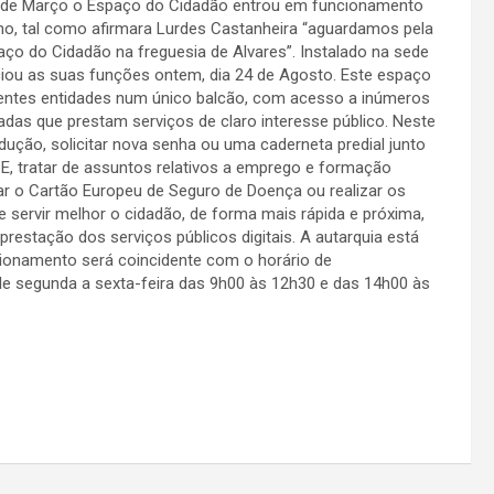
 de Março o Espaço do Cidadão entrou em funcionamento
o, tal como afirmara Lurdes Castanheira “aguardamos pela
aço do Cidadão na freguesia de Alvares”. Instalado na sede
ciou as suas funções ontem, dia 24 de Agosto. Este espaço
rentes entidades num único balcão, com acesso a inúmeros
vadas que prestam serviços de claro interesse público. Neste
dução, solicitar nova senha ou uma caderneta predial junto
SE, tratar de assuntos relativos a emprego e formação
itar o Cartão Europeu de Seguro de Doença ou realizar os
e servir melhor o cidadão, de forma mais rápida e próxima,
 prestação dos serviços públicos digitais. A autarquia está
cionamento será coincidente com o horário de
de segunda a sexta-feira das 9h00 às 12h30 e das 14h00 às