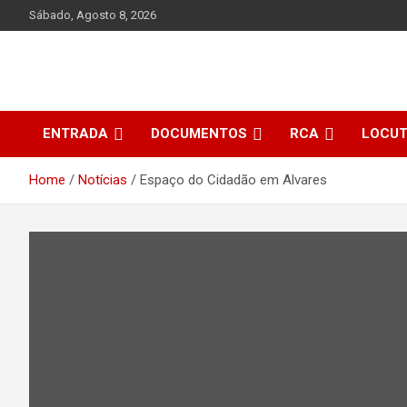
Skip
Sábado, Agosto 8, 2026
to
content
ENTRADA
DOCUMENTOS
RCA
LOCU
Home
Notícias
Espaço do Cidadão em Alvares