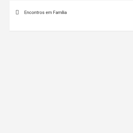
Navegação
Encontros em Família
de
artigos