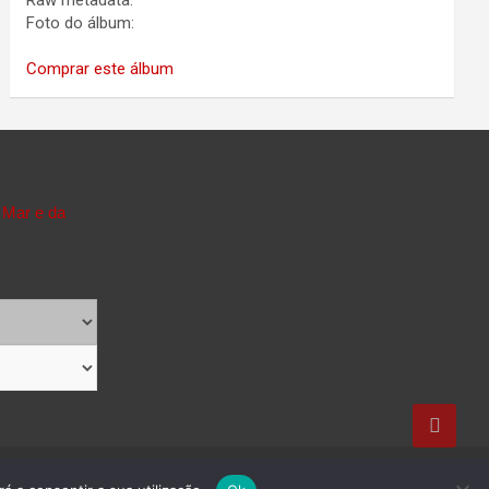
Raw metadata:
Foto do álbum:
Comprar este álbum