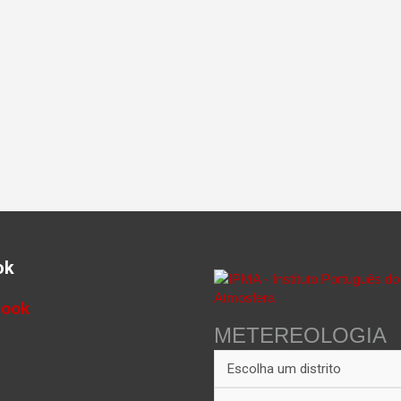
ok
book
METEREOLOGIA