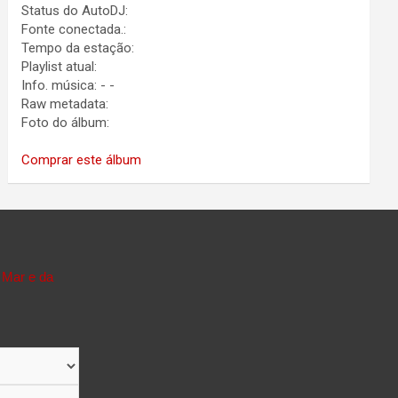
Status do AutoDJ:
Fonte conectada.:
Tempo da estação:
Playlist atual:
Info. música:
-
-
Raw metadata:
Foto do álbum:
Comprar este álbum