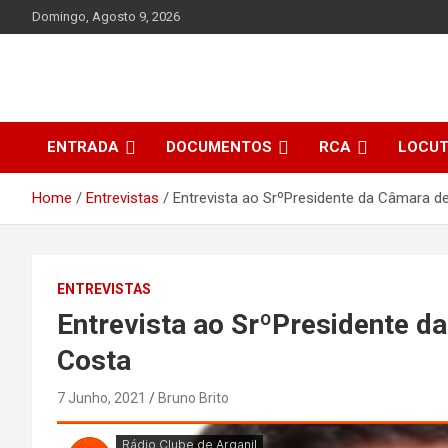
Skip
Domingo, Agosto 9, 2026
to
content
ENTRADA
DOCUMENTOS
RCA
LOCU
Home
Entrevistas
Entrevista ao SrºPresidente da Câmara de
ENTREVISTAS
Entrevista ao SrºPresidente d
Costa
7 Junho, 2021
Bruno Brito