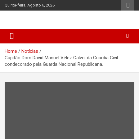
Skip
Quinta-feira, Agosto 6, 2026
to
content
Home
Notícias
Capitão Dom David Manuel Vélez Calvo, da Guardia Civil
condecorado pela Guarda Nacional Republicana.