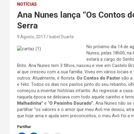
NOTÍCIAS
Ana Nunes lança “Os Contos d
Serra
9 Agosto, 2017
Isabel Duarte
No próximo dia 14 de ag
Nunes, pelas 18h00, na 
estará a cargo do Senho
Brito. Ana Nunes tem 3 filhos, nasceu e vive em Castelo Br
aí que cresceu com a sua família. Viveu em vários locais 
outros. Atualmente, é florista.
Os Contos do Pastor
são a 
e feliz. Todos os dias nos pastos junto do seu rebanho, ol
começou a inventar histórias infantis. Ao regressar a casa 
naquela época se deliciava com todo aquele carinho e ternu
Malhadinha”
e “
O Peixinho Dourado”.
Ana Nunes não se a
partilhar “os valores e o amor que meu Avô me deixou, atr
que hoje ama e ajuda sem preconceitos, o meu Avô foi a mi
Partilhar