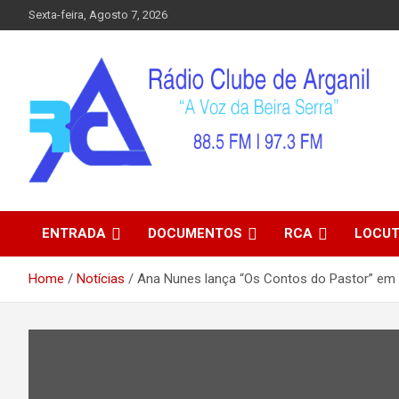
Skip
Sexta-feira, Agosto 7, 2026
to
content
ENTRADA
DOCUMENTOS
RCA
LOCU
Home
Notícias
Ana Nunes lança “Os Contos do Pastor” em 