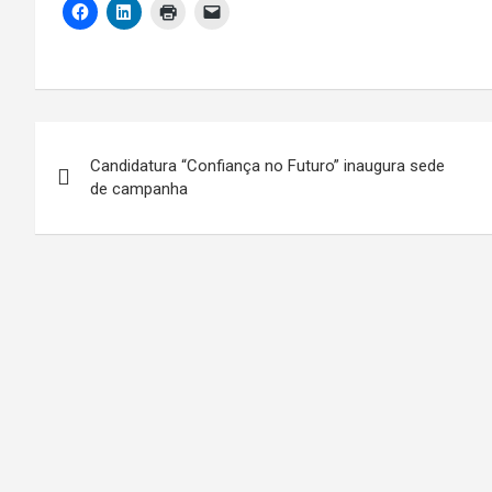
Navegação
Candidatura “Confiança no Futuro” inaugura sede
de
de campanha
artigos