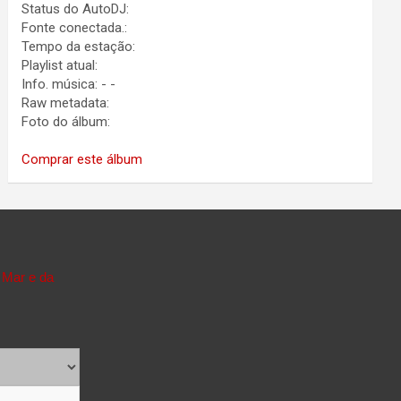
Status do AutoDJ:
Fonte conectada.:
Tempo da estação:
Playlist atual:
Info. música:
-
-
Raw metadata:
Foto do álbum:
Comprar este álbum