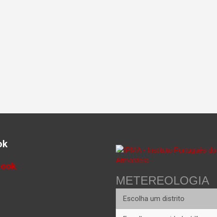
ok
book
METEREOLOGIA