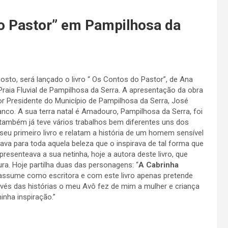
o Pastor” em Pampilhosa da
osto, será lançado o livro “ Os Contos do Pastor”, de Ana
Praia Fluvial de Pampilhosa da Serra. A apresentação da obra
r Presidente do Município de Pampilhosa da Serra, José
anco. A sua terra natal é Amadouro, Pampilhosa da Serra, foi
e também já teve vários trabalhos bem diferentes uns dos
seu primeiro livro e relatam a história de um homem sensível
hava para toda aquela beleza que o inspirava de tal forma que
presenteava a sua netinha, hoje a autora deste livro, que
ra. Hoje partilha duas das personagens: “
A Cabrinha
ssume como escritora e com este livro apenas pretende
avés das histórias o meu Avô fez de mim a mulher e criança
nha inspiração.”