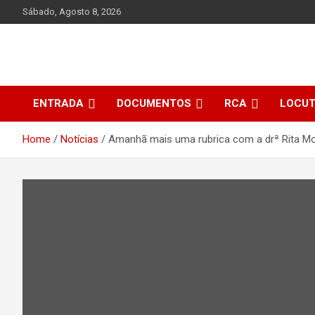
Skip
Sábado, Agosto 8, 2026
to
content
ENTRADA
DOCUMENTOS
RCA
LOCU
Home
Notícias
Amanhã mais uma rubrica com a drª Rita Mor