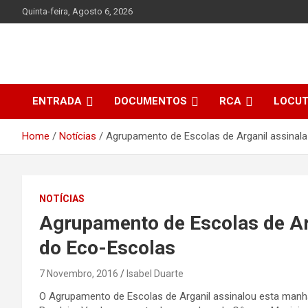
Skip
Quinta-feira, Agosto 6, 2026
to
content
ENTRADA
DOCUMENTOS
RCA
LOCU
Home
Notícias
Agrupamento de Escolas de Arganil assinala
NOTÍCIAS
Agrupamento de Escolas de Arg
do Eco-Escolas
7 Novembro, 2016
Isabel Duarte
O Agrupamento de Escolas de Arganil assinalou esta manh