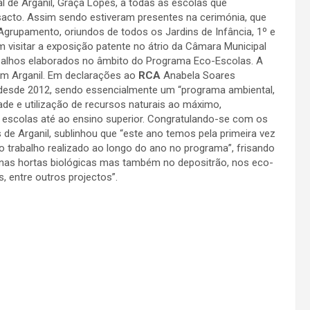
l de Arganil, Graça Lopes, a todas as escolas que
sacto. Assim sendo estiveram presentes na cerimónia, que
grupamento, oriundos de todos os Jardins de Infância, 1º e
m visitar a exposição patente no átrio da Câmara Municipal
trabalhos elaborados no âmbito do Programa Eco-Escolas. A
em Arganil. Em declarações ao
RCA
Anabela Soares
desde 2012, sendo essencialmente um “programa ambiental,
ade e utilização de recursos naturais ao máximo,
s escolas até ao ensino superior. Congratulando-se com os
 de Arganil, sublinhou que “este ano temos pela primeira vez
 trabalho realizado ao longo do ano no programa”, frisando
 nas hortas biológicas mas também no depositrão, nos eco-
s, entre outros projectos”.