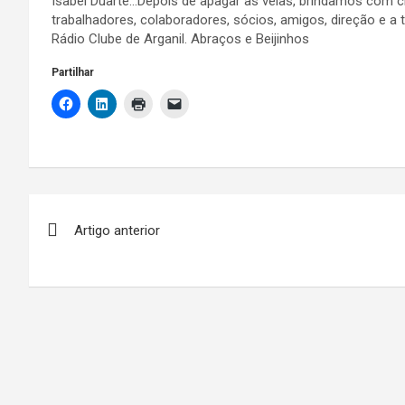
Isabel Duarte…Depois de apagar as velas, brindamos com
trabalhadores, colaboradores, sócios, amigos, direção e 
Rádio Clube de Arganil. Abraços e Beijinhos
Partilhar
Navegação
Artigo anterior
de
artigos