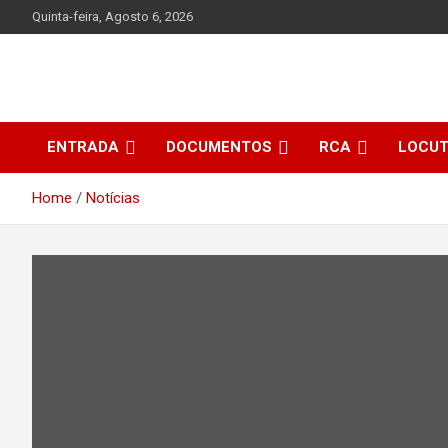
Skip
Quinta-feira, Agosto 6, 2026
to
content
ENTRADA
DOCUMENTOS
RCA
LOCU
Home
Notícias