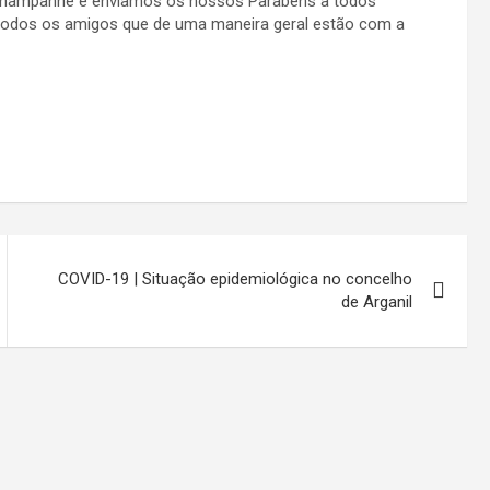
 champanhe e enviamos os nossos Parabéns a todos
a todos os amigos que de uma maneira geral estão com a
COVID-19 | Situação epidemiológica no concelho
de Arganil