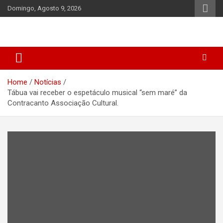
Skip
Domingo, Agosto 9, 2026
to
content
Home
Notícias
Tábua vai receber o espetáculo musical “sem maré” da
Contracanto Associação Cultural.