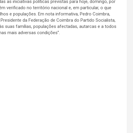
 as iniciativas políticas previstas para hoje, domingo, por
m verificado no território nacional e, em particular, o que
lhos e populações. Em nota informativa, Pedro Coimbra,
Presidente da Federação de Coimbra do Partido Socialista,
 às suas famílias, populações afectadas, autarcas e a todos
nas mais adversas condições”.
Baterista Márito Marques abre “Noites de Verão”
em Arganil