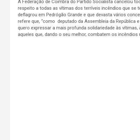
A Federação de Coimbra do Partido Socialista cancelou todas
respeito a todas as vítimas dos terríveis incêndios que se tê
deflagrou em Pedrógão Grande e que devasta vários conce
refere que, “como deputado da Assembleia da República e 
quero expressar a mais profunda solidariedade às vítimas,
aqueles que, dando o seu melhor, combatem os incêndios 
Partilhar
Navegação
MUNICÍPIO DE PENACOVA CANCELA MARCHAS
de
POPULARES EM SOLIDARIEDADE COM VÍTIMAS
DOS INCÊNDIOS