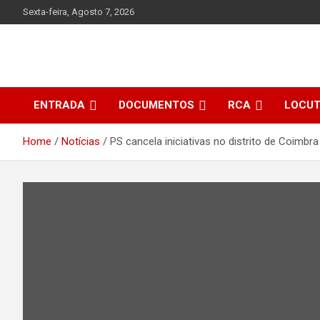
Skip
Sexta-feira, Agosto 7, 2026
to
content
ENTRADA
DOCUMENTOS
RCA
LOCU
Home
Notícias
PS cancela iniciativas no distrito de Coimbra