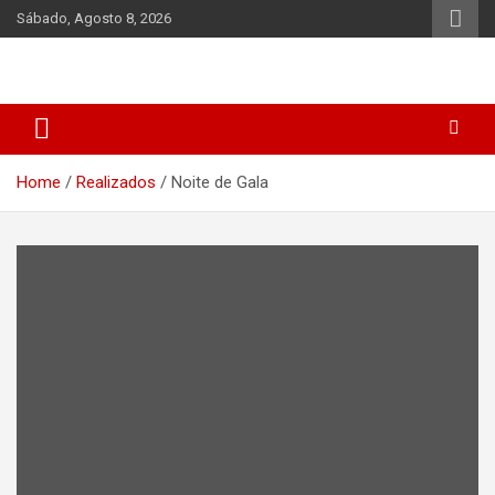
Skip
Sábado, Agosto 8, 2026
to
content
Home
Realizados
Noite de Gala