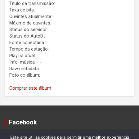
Título da transmissão:
Taxa de bits:
Ouvintes atualmente:
Máximo de ouvintes:
Status do servidor:
Status do AutoDJ:
Fonte conectada.:
Tempo da estação:
Playlist atual:
Info. música:
-
-
Raw metadata:
Foto do álbum:
Comprar este álbum
Facebook
Facebook
Este site utiliza cookies para permitir uma melhor experiência