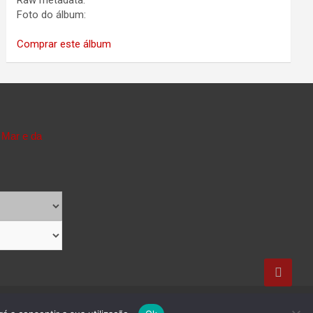
Raw metadata:
Foto do álbum:
Comprar este álbum