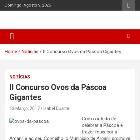
Skip
Domingo, Agosto 9, 2026
to
content
Home
Notícias
II Concurso Ovos da Páscoa Gigantes
NOTÍCIAS
II Concurso Ovos da Páscoa
Gigantes
13 Março, 2017
Isabel Duarte
Com o intuito de
celebrar a Páscoa e
trazer mais cor a
Arganil e ao seu Concelho, o Município de Arganil promove