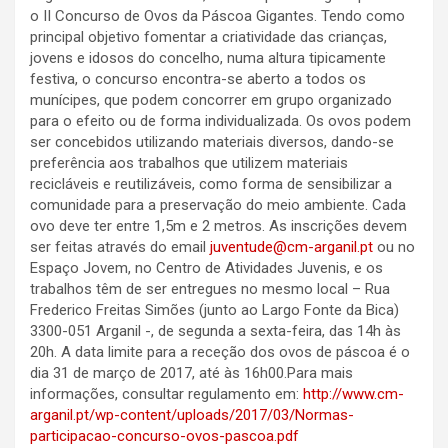
o II Concurso de Ovos da Páscoa Gigantes. Tendo como
principal objetivo fomentar a criatividade das crianças,
jovens e idosos do concelho, numa altura tipicamente
festiva, o concurso encontra-se aberto a todos os
munícipes, que podem concorrer em grupo organizado
para o efeito ou de forma individualizada. Os ovos podem
ser concebidos utilizando materiais diversos, dando-se
preferência aos trabalhos que utilizem materiais
recicláveis e reutilizáveis, como forma de sensibilizar a
comunidade para a preservação do meio ambiente. Cada
ovo deve ter entre 1,5m e 2 metros. As inscrições devem
ser feitas através do email
juventude@cm-arganil.pt
ou no
Espaço Jovem, no Centro de Atividades Juvenis, e os
trabalhos têm de ser entregues no mesmo local – Rua
Frederico Freitas Simões (junto ao Largo Fonte da Bica)
3300-051 Arganil -, de segunda a sexta-feira, das 14h às
20h. A data limite para a receção dos ovos de páscoa é o
dia 31 de março de 2017, até às 16h00.Para mais
informações, consultar regulamento em:
http://www.cm-
arganil.pt/wp-content/uploads/2017/03/Normas-
participacao-concurso-ovos-pascoa.pdf