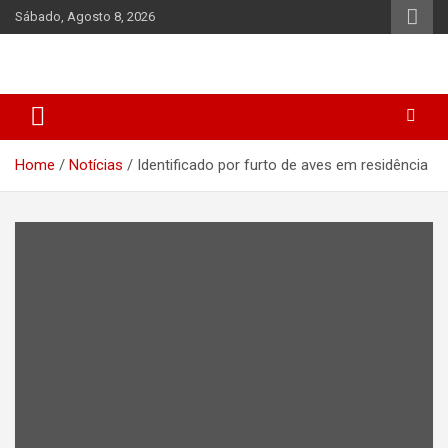
Skip
Sábado, Agosto 8, 2026
to
content
Home
Notícias
Identificado por furto de aves em residência