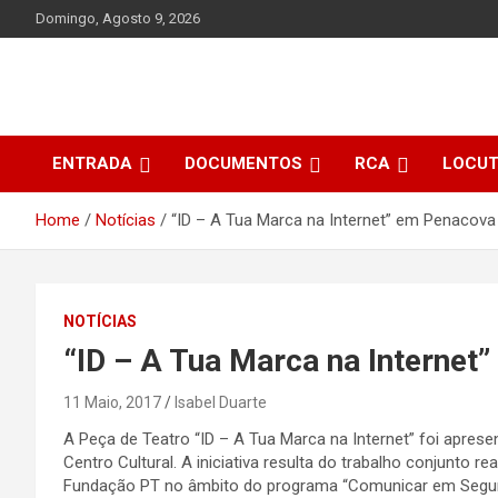
Skip
Domingo, Agosto 9, 2026
to
content
ENTRADA
DOCUMENTOS
RCA
LOCU
Home
Notícias
“ID – A Tua Marca na Internet” em Penacova
NOTÍCIAS
“ID – A Tua Marca na Internet
11 Maio, 2017
Isabel Duarte
A Peça de Teatro “ID – A Tua Marca na Internet” foi aprese
Centro Cultural. A iniciativa resulta do trabalho conjunto r
Fundação PT no âmbito do programa “Comunicar em Seguran