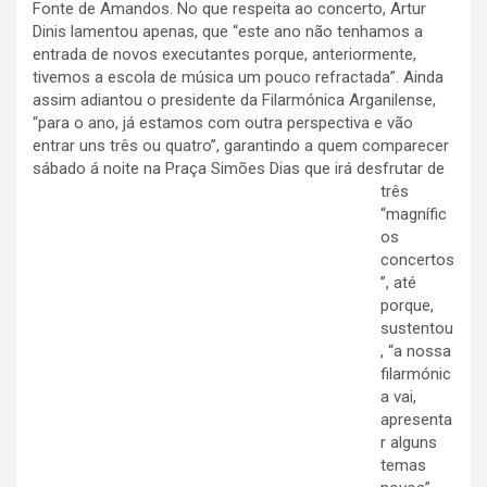
Fonte de Amandos. No que respeita ao concerto, Artur
Dinis lamentou apenas, que “este ano não tenhamos a
entrada de novos executantes porque, anteriormente,
tivemos a escola de música um pouco refractada”. Ainda
assim adiantou o presidente da Filarmónica Arganilense,
“para o ano, já estamos com outra perspectiva e vão
entrar uns três ou quatro”, garantindo a quem comparecer
sábado á noite na Praça Simões Dias que
irá desfrutar de
três
“magnífic
os
concertos
”, até
porque,
sustentou
, “a nossa
filarmónic
a vai,
apresenta
r alguns
temas