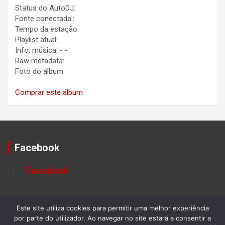
Status do AutoDJ:
Fonte conectada.:
Tempo da estação:
Playlist atual:
Info. música:
-
-
Raw metadata:
Foto do álbum:
Comprar este álbum
Facebook
Facebook
Este site utiliza cookies para permitir uma melhor experiência
por parte do utilizador. Ao navegar no site estará a consentir a