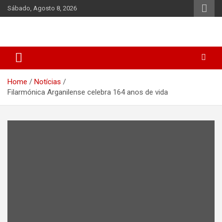
Skip
Sábado, Agosto 8, 2026
to
content
Home
Notícias
Filarmónica Arganilense celebra 164 anos de vida