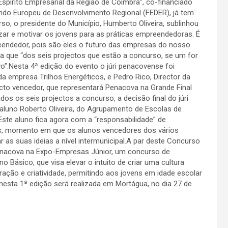
pírito Empresarial da Região de Coimbra”, co-financiado
ndo Europeu de Desenvolvimento Regional (FEDER), já tem
, o presidente do Município, Humberto Oliveira, sublinhou
izar e motivar os jovens para as práticas empreendedoras. É
reendedor, pois são eles o futuro das empresas do nosso
da que “dos seis projectos que estão a concurso, se um for
vo”.Nesta 4ª edição do evento o júri penacovense foi
da empresa Trilhos Energéticos, e Pedro Rico, Director da
ecto vencedor, que representará Penacova na Grande Final
os os seis projectos a concurso, a decisão final do júri
 aluno Roberto Oliveira, do Agrupamento de Escolas de
ste aluno fica agora com a “responsabilidade” de
as, momento em que os alunos vencedores dos vários
 as suas ideias a nível intermunicipal.A par deste Concurso
Penacova na Expo-Empresas Júnior, um concurso de
 Básico, que visa elevar o intuito de criar uma cultura
ração e criatividade, permitindo aos jovens em idade escolar
esta 1ª edição será realizada em Mortágua, no dia 27 de