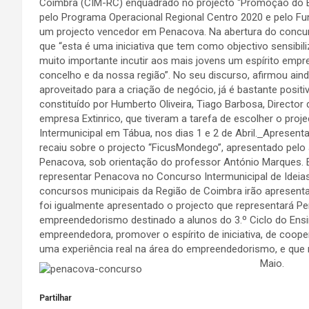
Coimbra (CIM-RC) enquadrado no projecto “Promoção do Es
pelo Programa Operacional Regional Centro 2020 e pelo Fu
um projecto vencedor em Penacova. Na abertura do concurso
que “esta é uma iniciativa que tem como objectivo sensibil
muito importante incutir aos mais jovens um espírito emp
concelho e da nossa região”. No seu discurso, afirmou ain
aproveitado para a criação de negócio, já é bastante positi
constituído por Humberto Oliveira, Tiago Barbosa, Director 
empresa Extinrico, que tiveram a tarefa de escolher o proj
Intermunicipal em Tábua, nos dias 1 e 2 de Abril.
Apresentad
recaiu sobre o projecto “FicusMondego”, apresentado pelo
Penacova, sob orientação do professor António Marques. E
representar Penacova no Concurso Intermunicipal de Idei
concursos municipais da Região de Coimbra irão apresentar
foi igualmente apresentado o projecto que representará 
empreendedorismo destinado a alunos do 3.º Ciclo do Ensino
empreendedora, promover o espírito de iniciativa, de coope
uma experiência real na área do empreendedorismo, e que n
Maio.
Partilhar