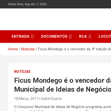
Skip
Sexta-feira, Agosto 7, 2026
to
content
ENTRADA
DOCUMENTOS
RCA
LOCU
Home
Notícias
Ficus Mondego é o vencedor da 4ª edição d
NOTÍCIAS
Ficus Mondego é o vencedor d
Municipal de Ideias de Negóc
18 Março, 2017
Isabel Duarte
O Concurso Municipal de Ideias de Negócio programa, pro