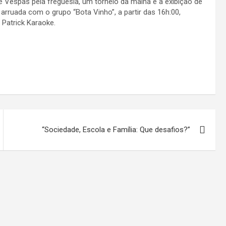
e Vespas pela freguesia, um torneio da malha e a exibição de
arruada com o grupo “Bota Vinho”, a partir das 16h:00,
 Patrick Karaoke.
“Sociedade, Escola e Família: Que desafios?”