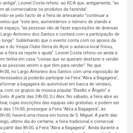
to antiga”, Leonel Costa referiu ao RCA
que, antigamente, “as
m ali comercializar os produtos da fazenda”.
ndo-se pelo facto de a feira de artesanato “continuar a
 revelou que “este ano, aumentámos o número de stands e
espaço, “as pessoas vão ali fazer exposições de diversas
no Largo Antonino dos Santos e contará com a participação de
de longe”. Sublinhando que o evento conta com os apoios da
as e do Vespa Clube Serra do Açor o autarca local frisou,
 a feira se repete e ajuda”. Leonel Costa referiu-se ainda á
quem tenha em casa “coisas que se queiram desfazer e vender
ra as pessoas verem o que têm para vender”. No que
19h:00, no Largo Antonino dos Santos com uma exposição de
nteressados já poderão participar na Feira “Abra a Bagageira”,
ansformar a bagageira do automóvel em banca de vendas),
, com os grupos de música popular “Basílio e Ângelo” e
elo. A partir das 24h:00, DJ Alex. No sábado, a feira abre ao
futsal, cujas inscrições das equipas são gratuitas, e podem ser
tir das 11h:00, prossegue a Feira “Abra a Bagageira”, às
 20h:00, haverá uma missa em honra de S. Miguel. A partir das
go, ultimo dia do certame, a feira tradicional e comercial
partir das 8h:00, a Feira “Abra a Bagageira”. Ainda durante a