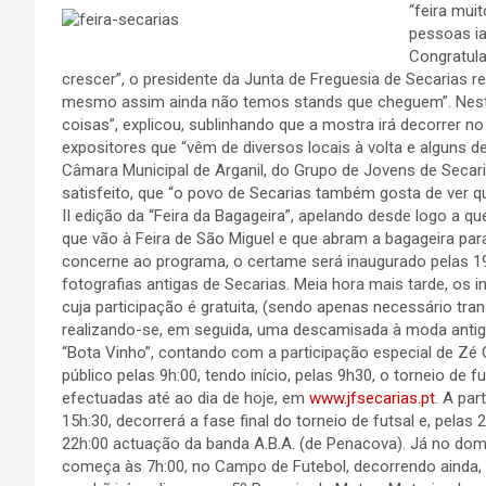
“feira mui
pessoas ia
Congratula
crescer”, o presidente da Junta de Freguesia de Secarias
mesmo assim ainda não temos stands que cheguem”. Neste 
coisas”, explicou, sublinhando que a mostra irá decorrer 
expositores que “vêm de diversos locais à volta e alguns 
Câmara Municipal de Arganil, do Grupo de Jovens de Secari
satisfeito, que “o povo de Secarias também gosta de ver que
II edição da “Feira da Bagageira”, apelando desde logo a 
que vão à Feira de São Miguel e que abram a bagageira pa
concerne ao programa, o certame será inaugurado pelas 
fotografias antigas de Secarias. Meia hora mais tarde, os i
cuja participação é gratuita, (sendo apenas necessário tr
realizando-se, em seguida, uma descamisada à moda antiga
“Bota Vinho”, contando com a participação especial de Zé Gr
público pelas 9h:00, tendo início, pelas 9h30, o torneio de 
efectuadas até ao dia de hoje, em
www.jfsecarias.pt
. A par
15h:30, decorrerá a fase final do torneio de futsal e, pelas
22h:00 actuação da banda A.B.A. (de Penacova). Já no domin
começa às 7h:00, no Campo de Futebol, decorrendo ainda, a 