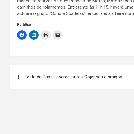
manhã irá realizar-se o 5º Passeio de Motas, Motorizadas 
carrinhos de rolamentos. Entretanto às 11h:15, haverá uma 
actuará o grupo “Sons e Suadelas”, encerrando a feira com
Partilhar
Navegação
Festa da Papa Laberça juntou Cojenses e amigos
de
artigos