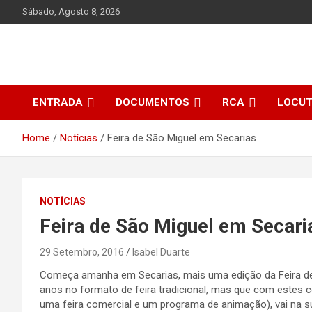
Skip
Sábado, Agosto 8, 2026
to
content
ENTRADA
DOCUMENTOS
RCA
LOCU
Home
Notícias
Feira de São Miguel em Secarias
NOTÍCIAS
Feira de São Miguel em Secari
29 Setembro, 2016
Isabel Duarte
Começa amanha em Secarias, mais uma edição da Feira de S
anos no formato de feira tradicional, mas que com estes 
uma feira comercial e um programa de animação), vai na 