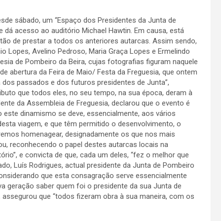
desde sábado, um “Espaço dos Presidentes da Junta de
que dá acesso ao auditório Michael Hawtin. Em causa, está
ão de prestar a todos os anteriores autarcas. Assim sendo,
nio Lopes, Avelino Pedroso, Maria Graça Lopes e Ermelindo
esia de Pombeiro da Beira, cujas fotografias figuram naquele
e abertura da Feira de Maio/ Festa da Freguesia, que ontem
a dos passados e dos futuros presidentes de Junta”,
ibuto que todos eles, no seu tempo, na sua época, deram à
sidente da Assembleia de Freguesia, declarou que o evento é
do este dinamismo se deve, essencialmente, aos vários
desta viagem, e que têm permitido o desenvolvimento, o
queremos homenagear, designadamente os que nos mais
ou, reconhecendo o papel destes autarcas locais na
ório”, e convicta de que, cada um deles, “fez o melhor que
lado, Luís Rodrigues, actual presidente da Junta de Pombeiro
nsiderando que esta consagração serve essencialmente
va geração saber quem foi o presidente da sua Junta de
, assegurou que “todos fizeram obra à sua maneira, com os