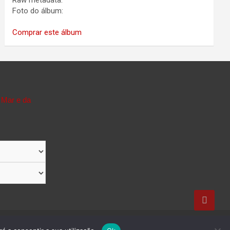
Raw metadata:
Foto do álbum:
Comprar este álbum