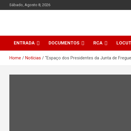
Skip
Sábado, Agosto 8, 2026
to
content
ENTRADA
DOCUMENTOS
RCA
LOCU
Home
Notícias
“Espaço dos Presidentes da Junta de Fregue