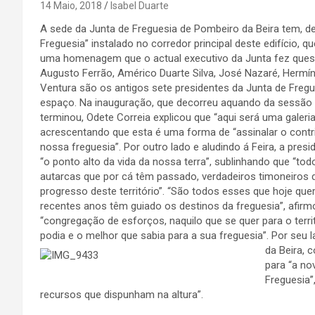
14 Maio, 2018
Isabel Duarte
A sede da Junta de Freguesia de Pombeiro da Beira tem, 
Freguesia” instalado no corredor principal deste edifício, 
uma homenagem que o actual executivo da Junta fez quest
Augusto Ferrão, Américo Duarte Silva, José Nazaré, Hermí
Ventura são os antigos sete presidentes da Junta de Fregu
espaço. Na inauguração, que decorreu aquando da sessão d
terminou, Odete Correia explicou que “aqui será uma galeri
acrescentando que esta é uma forma de “assinalar o contr
nossa freguesia”. Por outro lado e aludindo á Feira, a pre
“o ponto alto da vida da nossa terra”, sublinhando que “to
autarcas que por cá têm passado, verdadeiros timoneiros 
progresso deste território”. “São todos esses que hoje 
recentes anos têm guiado os destinos da freguesia”, afirm
“congregação de esforços, naquilo que se quer para o territ
podia e o melhor que sabia para a sua freguesia”. Por seu 
da Beira,
co
para “a no
Freguesia”
recursos que dispunham na altura”.