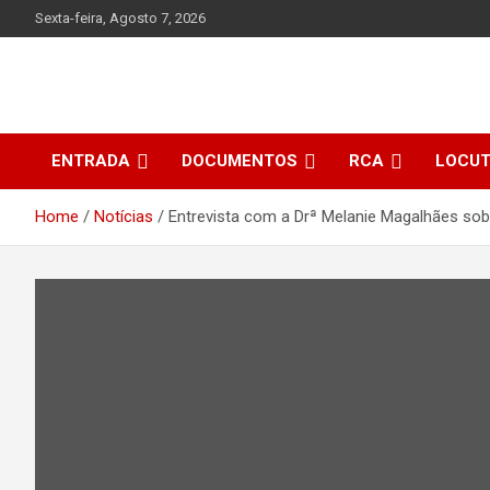
Skip
Sexta-feira, Agosto 7, 2026
to
content
ENTRADA
DOCUMENTOS
RCA
LOCU
Home
Notícias
Entrevista com a Drª Melanie Magalhães sob