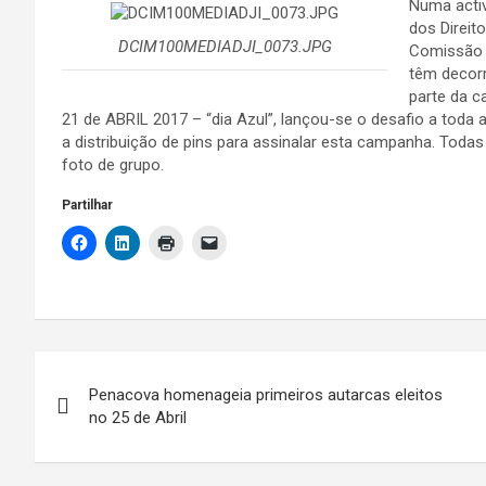
Numa acti
dos Direit
DCIM100MEDIADJI_0073.JPG
Comissão 
têm decorr
parte da c
21 de ABRIL 2017 – “dia Azul”, lançou-se o desafio a toda
a distribuição de pins para assinalar esta campanha. To
foto de grupo.
Partilhar
Navegação
Penacova homenageia primeiros autarcas eleitos
de
no 25 de Abril
artigos