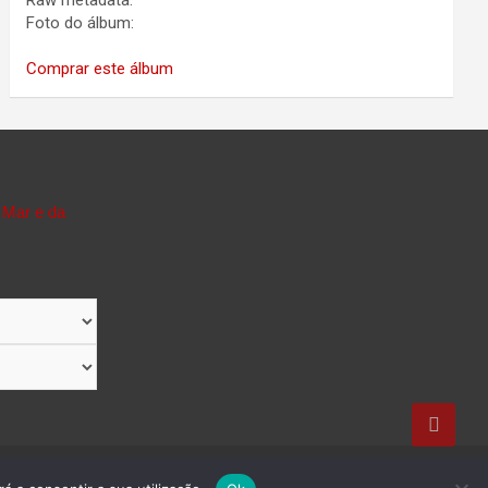
Raw metadata:
Foto do álbum:
Comprar este álbum