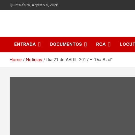
Skip
Quinta-feira, Agosto 6, 2026
to
content
ENTRADA
DOCUMENTOS
RCA
LOCU
Home
Notícias
Dia 21 de ABRIL 2017 – “Dia Azul”