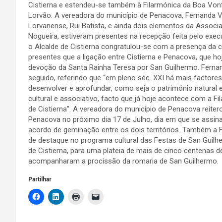
Cistierna e estendeu-se também à Filarmónica da Boa Vo
Lorvão. A vereadora do município de Penacova, Fernanda V
Lorvanense, Rui Batista, e ainda dois elementos da Associ
Nogueira, estiveram presentes na recepção feita pelo exec
o Alcalde de Cistierna congratulou-se com a presença da 
presentes que a ligação entre Cistierna e Penacova, que 
devoção da Santa Rainha Teresa por San Guilhermo. Ferna
seguido, referindo que “em pleno séc. XXI há mais facto
desenvolver e aprofundar, como seja o património natural 
cultural e associativo, facto que já hoje acontece com a 
de Cistierna”. A vereadora do município de Penacova reite
Penacova no próximo dia 17 de Julho, dia em que se assinal
acordo de geminação entre os dois territórios. Também a
de destaque no programa cultural das Festas de San Guilh
de Cistierna, para uma plateia de mais de cinco centenas d
acompanharam a procissão da romaria de San Guilhermo.
Partilhar