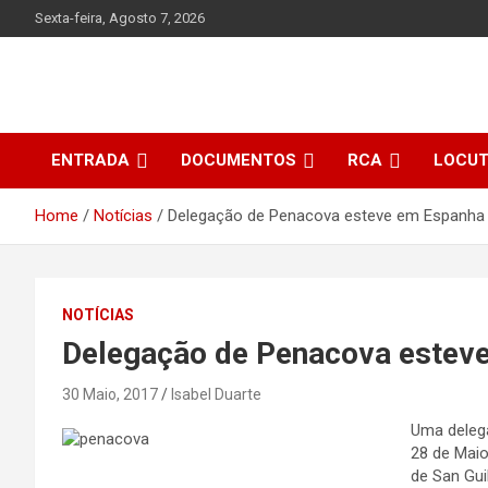
Skip
Sexta-feira, Agosto 7, 2026
to
content
ENTRADA
DOCUMENTOS
RCA
LOCU
Home
Notícias
Delegação de Penacova esteve em Espanha
NOTÍCIAS
Delegação de Penacova estev
30 Maio, 2017
Isabel Duarte
Uma deleg
28 de Maio
de San Gui