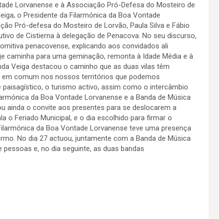
ntade Lorvanense e à Associação Pró-Defesa do Mosteiro de
eiga, o Presidente da Filarmónica da Boa Vontade
ação Pró-defesa do Mosteiro de Lorvão, Paula Silva e Fábio
utivo de Cistierna à delegação de Penacova. No seu discurso,
comitiva penacovense, explicando aos convidados ali
hoje caminha para uma geminação, remonta à Idade Média e à
nda Veiga destacou o caminho que as duas vilas têm
res em comum nos nossos territórios que podemos
e paisagístico, o turismo activo, assim como o intercâmbio
Filarmónica da Boa Vontade Lorvanense e a Banda de Música
rou ainda o convite aos presentes para se deslocarem a
a o Feriado Municipal, e o dia escolhido para firmar o
 Filarmónica da Boa Vontade Lorvanense teve uma presença
ermo. No dia 27 actuou, juntamente com a Banda de Música
e pessoas e, no dia seguinte, as duas bandas