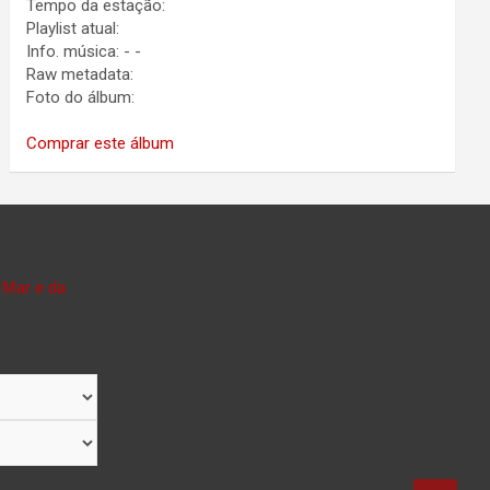
Tempo da estação:
Playlist atual:
Info. música:
-
-
Raw metadata:
Foto do álbum:
Comprar este álbum