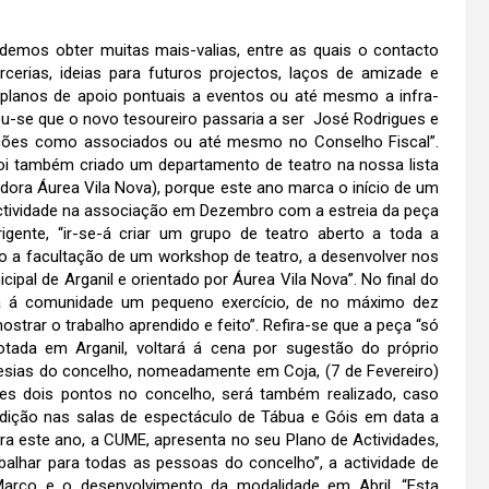
mos obter muitas mais-valias, entre as quais o contacto
cerias, ideias para futuros projectos, laços de amizade e
 planos de apoio pontuais a eventos ou até mesmo a infra-
rou-se que o novo tesoureiro passaria a ser José Rodrigues e
ões como associados ou até mesmo no Conselho Fiscal”.
foi também criado um departamento de teatro na nossa lista
ora Áurea Vila Nova), porque este ano marca o início de um
 actividade na associação em Dezembro com a estreia da peça
igente, “ir-se-á criar um grupo de teatro aberto a toda a
o a facultação de um workshop de teatro, a desenvolver nos
icipal de Arganil e orientado por Áurea Vila Nova”. No final do
se-á á comunidade um pequeno exercício, de no máximo dez
trar o trabalho aprendido e feito”. Refira-se que a peça “só
tada em Arganil, voltará á cena por sugestão do próprio
uesias do concelho, nomeadamente em Coja, (7 de Fevereiro)
stes dois pontos no concelho, será também realizado, caso
dição nas salas de espectáculo de Tábua e Góis em data a
ara este ano, a CUME, apresenta no seu Plano de Actividades,
alhar para todas as pessoas do concelho”, a actividade de
Março e o desenvolvimento da modalidade em Abril. “Esta