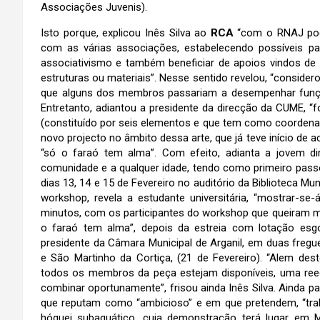
Associações Juvenis).
Isto porque, explicou Inês Silva ao
RCA
“com o RNAJ pode
com as várias associações, estabelecendo possíveis par
associativismo e também beneficiar de apoios vindos de
estruturas ou materiais”. Nesse sentido revelou, “conside
que alguns dos membros passariam a desempenhar funç
Entretanto, adiantou a presidente da direcção da CUME, “
(constituído por seis elementos e que tem como coordenad
novo projecto no âmbito dessa arte, que já teve início de
“só o faraó tem alma”. Com efeito, adianta a jovem dir
comunidade e a qualquer idade, tendo como primeiro pass
dias 13, 14 e 15 de Fevereiro no auditório da Biblioteca Mun
workshop, revela a estudante universitária, “mostrar-
minutos, com os participantes do workshop que queiram mos
o faraó tem alma”, depois da estreia com lotação esgo
presidente da Câmara Municipal de Arganil, em duas freg
e São Martinho da Cortiça, (21 de Fevereiro). “Alem de
todos os membros da peça estejam disponíveis, uma ree
combinar oportunamente”, frisou ainda Inês Silva. Ainda p
que reputam como “ambicioso” e em que pretendem, “trab
hóquei subaquático, cuja demonstração terá lugar em 