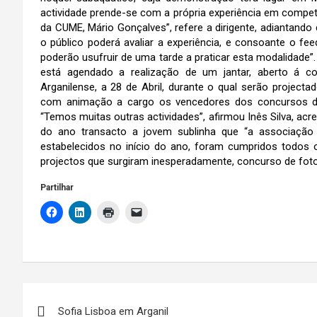
actividade prende-se com a própria experiência em comp
da CUME, Mário Gonçalves”, refere a dirigente, adiantand
o público poderá avaliar a experiência, e consoante o f
poderão usufruir de uma tarde a praticar esta modalidade”. P
está agendado a realização de um jantar, aberto á c
Arganilense, a 28 de Abril, durante o qual serão projec
com animação a cargo os vencedores dos concursos de
“Temos muitas outras actividades”, afirmou Inês Silva, ac
do ano transacto a jovem sublinha que “a associação f
estabelecidos no início do ano, foram cumpridos todos
projectos que surgiram inesperadamente, concurso de fotog
Partilhar
Navegação
Sofia Lisboa em Arganil