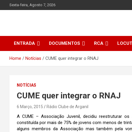
Skip
Sexta-feira, Agosto 7, 2026
to
content
ENTRADA
DOCUMENTOS
RCA
LOCU
Home
Notícias
CUME quer integrar o RNAJ
NOTÍCIAS
CUME quer integrar o RNAJ
6 Março, 2015
Rádio Clube de Arganil
A CUME – Associação Juvenil, decidiu reestruturar os
constituída por mais de 75% de jovens com menos de trinta
alguns membros da Associação mas também pela vonta