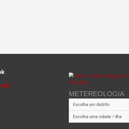
ok
book
METEREOLOGIA