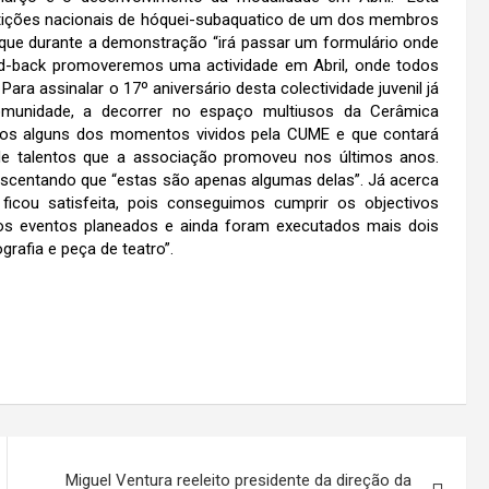
etições nacionais de hóquei-subaquatico de um dos membros
o que durante a demonstração “irá passar um formulário onde
eed-back promoveremos uma actividade em Abril, onde todos
ara assinalar o 17º aniversário desta colectividade juvenil já
omunidade, a decorrer no espaço multiusos da Cerâmica
tados alguns dos momentos vividos pela CUME e que contará
 talentos que a associação promoveu nos últimos anos.
rescentando que “estas são apenas algumas delas”. Já acerca
icou satisfeita, pois conseguimos cumprir os objectivos
 os eventos planeados e ainda foram executados mais dois
rafia e peça de teatro”.
Miguel Ventura reeleito presidente da direção da