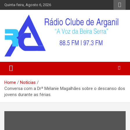
Skip
Quinta-feira, Agosto 6, 2026
to
content
Home
Notícias
Conversa com a Drª Mélanie Magalhães sobre o descanso dos
jovens durante as férias.