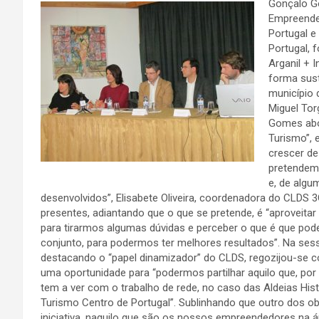
Gonçalo G
Empreended
Portugal e
Portugal, 
Arganil + 
forma sust
município d
Miguel Tor
Gomes abo
Turismo”,
crescer de
pretendem
e, de algu
desenvolvidos”, Elisabete Oliveira, coordenadora do CLDS 3
presentes, adiantando que o que se pretende, é “aproveit
para tirarmos algumas dúvidas e perceber o que é que pod
conjunto, para podermos ter melhores resultados”. Na sess
destacando o “papel dinamizador” do CLDS, regozijou-se
uma oportunidade para “podermos partilhar aquilo que, por 
tem a ver com o trabalho de rede, no caso das Aldeias His
Turismo Centro de Portugal”. Sublinhando que outro dos 
iniciativa, naquilo que são os nossos empreendedores na á