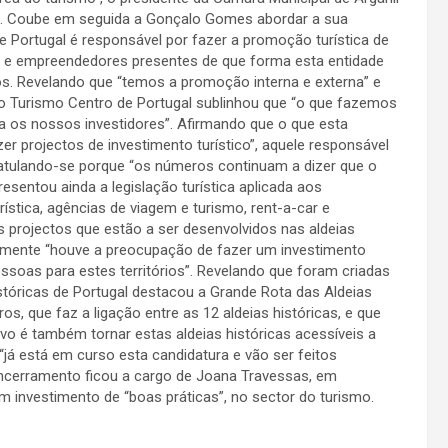
s”. Coube em seguida a Gonçalo Gomes abordar a sua
 Portugal é responsável por fazer a promoção turística de
s e empreendedores presentes de que forma esta entidade
tos. Revelando que “temos a promoção interna e externa” e
do Turismo Centro de Portugal sublinhou que “o que fazemos
ara os nossos investidores”. Afirmando que o que esta
er projectos de investimento turístico”, aquele responsável
ratulando-se porque “os números continuam a dizer que o
esentou ainda a legislação turística aplicada aos
ística, agências de viagem e turismo, rent-a-car e
 projectos que estão a ser desenvolvidos nas aldeias
ialmente “houve a preocupação de fazer um investimento
essoas para estes territórios”. Revelando que foram criadas
istóricas de Portugal destacou a Grande Rota das Aldeias
s, que faz a ligação entre as 12 aldeias históricas, e que
ivo é também tornar estas aldeias históricas acessíveis a
já está em curso esta candidatura e vão ser feitos
encerramento ficou a cargo de Joana Travessas, em
investimento de “boas práticas”, no sector do turismo.