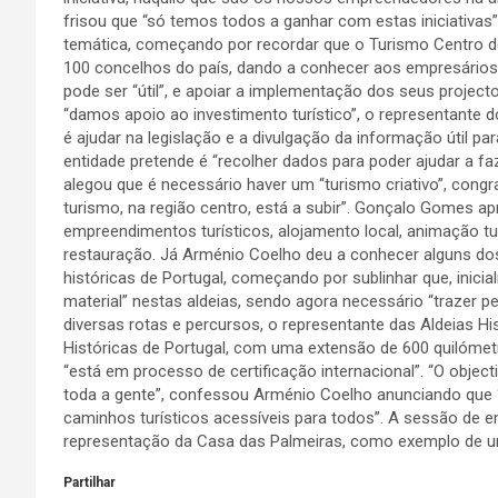
frisou que “só temos todos a ganhar com estas iniciativa
temática, começando por recordar que o Turismo Centro de
100 concelhos do país, dando a conhecer aos empresário
pode ser “útil”, e apoiar a implementação dos seus projec
“damos apoio ao investimento turístico”, o representante 
é ajudar na legislação e a divulgação da informação útil p
entidade pretende é “recolher dados para poder ajudar a faz
alegou que é necessário haver um “turismo criativo”, cong
turismo, na região centro, está a subir”. Gonçalo Gomes apr
empreendimentos turísticos, alojamento local, animação tur
restauração. Já Arménio Coelho deu a conhecer alguns dos
históricas de Portugal, começando por sublinhar que, inic
material” nestas aldeias, sendo agora necessário “trazer p
diversas rotas e percursos, o representante das Aldeias H
Históricas de Portugal, com uma extensão de 600 quilómetro
“está em processo de certificação internacional”. “O object
toda a gente”, confessou Arménio Coelho anunciando que “
caminhos turísticos acessíveis para todos”. A sessão de 
representação da Casa das Palmeiras, como exemplo de um 
Partilhar