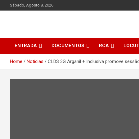
Skip
Sábado, Agosto 8, 2026
to
content
ENTRADA
DOCUMENTOS
RCA
LOCU
Home
Notícias
CLDS 3G Arganil + Inclusiva promove sessã