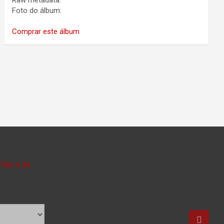
Raw metadata:
Foto do álbum:
Comprar este álbum