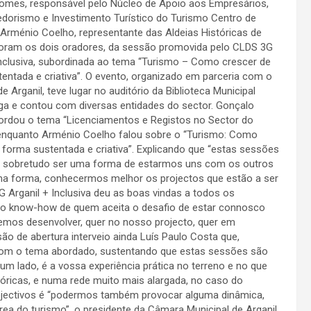
omes, responsável pelo Núcleo de Apoio aos Empresários,
orismo e Investimento Turístico do Turismo Centro de
 Arménio Coelho, representante das Aldeias Históricas de
foram os dois oradores, da sessão promovida pelo CLDS 3G
Inclusiva, subordinada ao tema “Turismo – Como crescer de
entada e criativa”. O evento, organizado em parceria com o
e Arganil, teve lugar no auditório da Biblioteca Municipal
ga e contou com diversas entidades do sector. Gonçalo
rdou o tema “Licenciamentos e Registos no Sector do
 enquanto Arménio Coelho falou sobre o “Turismo: Como
 forma sustentada e criativa”. Explicando que “estas sessões
 sobretudo ser uma forma de estarmos uns com os outros
ma forma, conhecermos melhor os projectos que estão a ser
G Arganil + Inclusiva deu as boas vindas a todos os
ar o know-how de quem aceita o desafio de estar connosco
emos desenvolver, quer no nosso projecto, quer em
ão de abertura interveio ainda Luís Paulo Costa que,
 com o tema abordado, sustentando que estas sessões são
um lado, é a vossa experiência prática no terreno e no que
tóricas, e numa rede muito mais alargada, no caso do
objectivos é “podermos também provocar alguma dinâmica,
rea do turismo”, o presidente da Câmara Municipal de Arganil