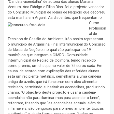
“Candeia-acendalha” de autoria das alunas Mariana
Ventura, Ana Fidalgo e Filipa Dias, foi o projecto vencedor
do Concurso Municipal de Ideias de Negócio que decorreu
esta manha
em Arganil. As discentes, que frequentam o
Curso
Profission
al de
Técnicos de Gestão do Ambiente, irão assim representar
o município de Arganil na Final Intermunicipal do Concurso
de Ideias de Negócio, no qual vão participar os 19
municípios que integram a CIMRC -Comunidade
Intermunicipal da Região de Coimbra, tendo recebido
como prémio, um cheque no valor de 75 euros cada. Em
causa, de acordo com explicação das referidas alunas
está um recipiente metálico, semelhante a uma candeia
antiga de azeite, que irá funcionar com óleo alimentar
reciclado, permitindo substituir as acendalhas, produzindo
chama. “O objectivo deste projecto é usar a candeia-
acendalha não para iluminar mas para acender o lume”,
referiram, frisando que “as acendalhas actuais, além de
inflamáveis, são perigosas para o meio ambiente, tóxicas
e irritantes” e, desta forma, secundaram, “todas as