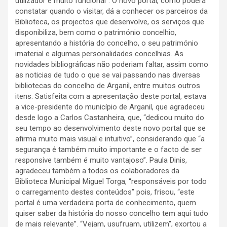
utilizador e muito funcional”. O novo portal, como poderá
constatar quando o visitar, dá a conhecer os parceiros da
Biblioteca, os projectos que desenvolve, os serviços que
disponibiliza, bem como o património concelhio,
apresentando a história do concelho, o seu património
imaterial e algumas personalidades concelhias. As
novidades bibliográficas não poderiam faltar, assim como
as noticias de tudo o que se vai passando nas diversas
bibliotecas do concelho de Arganil, entre muitos outros
itens. Satisfeita com a apresentação deste portal, estava
a vice-presidente do município de Arganil, que agradeceu
desde logo a Carlos Castanheira, que, “dedicou muito do
seu tempo ao desenvolvimento deste novo portal que se
afirma muito mais visual e intuitivo”, considerando que “a
segurança é também muito importante e o facto de ser
responsive também é muito vantajoso”. Paula Dinis,
agradeceu também a todos os colaboradores da
Biblioteca Municipal Miguel Torga, “responsáveis por todo
o carregamento destes conteúdos” pois, frisou, “este
portal é uma verdadeira porta de conhecimento, quem
quiser saber da história do nosso concelho tem aqui tudo
de mais relevante”. “Vejam, usufruam, utilizem”, exortou a