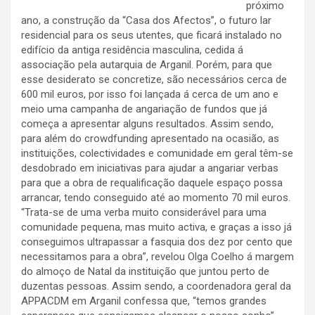
próximo
ano, a construção da “Casa dos Afectos”, o futuro lar
residencial para os seus utentes, que ficará instalado no
edifício da antiga residência masculina, cedida á
associação pela autarquia de Arganil. Porém, para que
esse desiderato se concretize, são necessários cerca de
600 mil euros, por isso foi lançada á cerca de um ano e
meio uma campanha de angariação de fundos que já
começa a apresentar alguns resultados. Assim sendo,
para além do crowdfunding apresentado na ocasião, as
instituições, colectividades e comunidade em geral têm-se
desdobrado em iniciativas para ajudar a angariar verbas
para que a obra de requalificação daquele espaço possa
arrancar, tendo conseguido até ao momento 70 mil euros.
“Trata-se de uma verba muito considerável para uma
comunidade pequena, mas muito activa, e graças a isso já
conseguimos ultrapassar a fasquia dos dez por cento que
necessitamos para a obra”, revelou Olga Coelho á margem
do almoço de Natal da instituição que juntou perto de
duzentas pessoas. Assim sendo, a coordenadora geral da
APPACDM em Arganil confessa que, “temos grandes