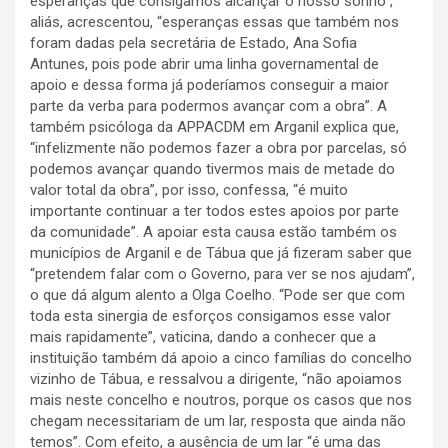
esperanças que consigamos alcançar o nosso sonho”,
aliás, acrescentou, “esperanças essas que também nos
foram dadas pela secretária de Estado, Ana Sofia
Antunes, pois pode abrir uma linha governamental de
apoio e dessa forma já poderíamos conseguir a maior
parte da verba para podermos avançar com a obra”. A
também psicóloga da APPACDM em Arganil explica que,
“infelizmente não podemos fazer a obra por parcelas, só
podemos avançar quando tivermos mais de metade do
valor total da obra”, por isso, confessa, “é muito
importante continuar a ter todos estes apoios por parte
da comunidade”. A apoiar esta causa estão também os
municípios de Arganil e de Tábua que já fizeram saber que
“pretendem falar com o Governo, para ver se nos ajudam”,
o que dá algum alento a Olga Coelho. “Pode ser que com
toda esta sinergia de esforços consigamos esse valor
mais rapidamente”, vaticina, dando a conhecer que a
instituição também dá apoio a cinco famílias do concelho
vizinho de Tábua, e ressalvou a dirigente, “não apoiamos
mais neste concelho e noutros, porque os casos que nos
chegam necessitariam de um lar, resposta que ainda não
temos”. Com efeito, a ausência de um lar “é uma das