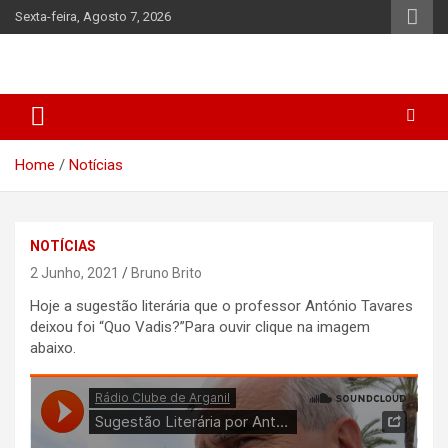
Skip
Sexta-feira, Agosto 7, 2026
to
content
Home
Notícias
NOTÍCIAS
2 Junho, 2021
Bruno Brito
Hoje a sugestão literária que o professor António Tavares
deixou foi “Quo Vadis?”Para ouvir clique na imagem
abaixo.