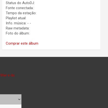
Status do AutoDJ:
Fonte conectada.:
Tempo da estação:
Playlist atual:
Info. música:
-
-
Raw metadata:
Foto do álbum:
Comprar este álbum