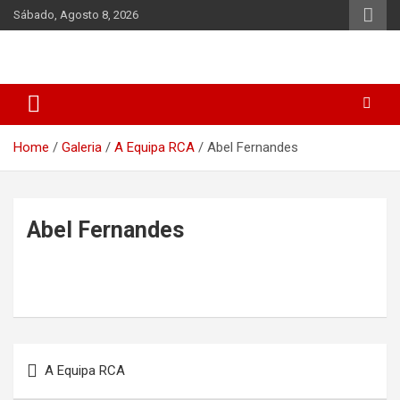
Skip
Sábado, Agosto 8, 2026
to
content
Home
Galeria
A Equipa RCA
Abel Fernandes
Abel Fernandes
Navegação
A Equipa RCA
de