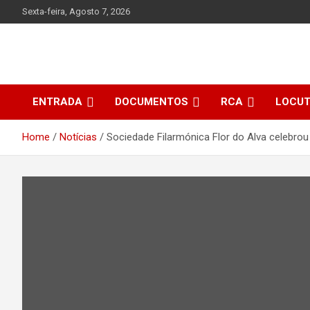
Skip
Sexta-feira, Agosto 7, 2026
to
content
ENTRADA
DOCUMENTOS
RCA
LOCU
Home
Notícias
Sociedade Filarmónica Flor do Alva celebr