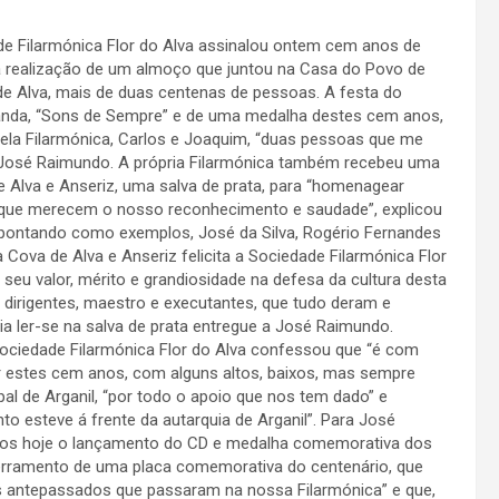
e Filarmónica Flor do Alva assinalou ontem cem anos de
 realização de um almoço que juntou na Casa do Povo de
de Alva, mais de duas centenas de pessoas. A festa do
anda, “Sons de Sempre” e de uma medalha destes cem anos,
uela Filarmónica, Carlos e Joaquim, “duas pessoas que me
o José Raimundo. A própria Filarmónica também recebeu uma
de Alva e Anseriz, uma salva de prata, para “homenagear
s que merecem o nosso reconhecimento e saudade”, explicou
apontando como exemplos, José da Silva, Rogério Fernandes
 Cova de Alva e Anseriz felicita a Sociedade Filarmónica Flor
eu valor, mérito e grandiosidade na defesa da cultura desta
 dirigentes, maestro e executantes, que tudo deram e
ia ler-se na salva de prata entregue a José Raimundo.
 Sociedade Filarmónica Flor do Alva confessou que “é com
 estes cem anos, com alguns altos, baixos, mas sempre
pal de Arganil, “por todo o apoio que nos tem dado” e
o esteve á frente da autarquia de Arganil”. Para José
os hoje o lançamento do CD e medalha comemorativa dos
erramento de uma placa comemorativa do centenário, que
s antepassados que passaram na nossa Filarmónica” e que,