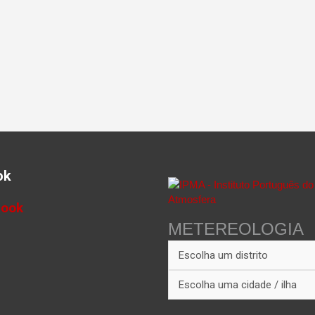
ok
book
METEREOLOGIA