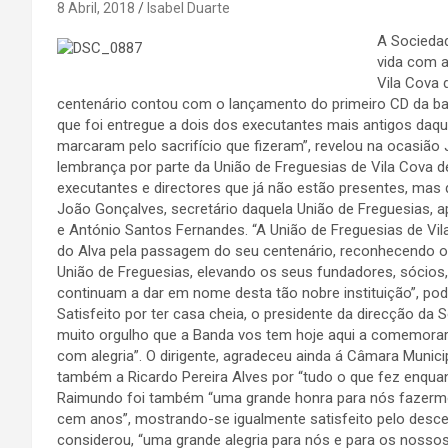
8 Abril, 2018
Isabel Duarte
A Sociedad
vida com a
Vila Cova 
centenário contou com o lançamento do primeiro CD da b
que foi entregue a dois dos executantes mais antigos daq
marcaram pelo sacrifício que fizeram”, revelou na ocasiã
lembrança por parte da União de Freguesias de Vila Cova 
executantes e directores que já não estão presentes, ma
João Gonçalves, secretário daquela União de Freguesias, 
e António Santos Fernandes. “A União de Freguesias de Vila
do Alva pela passagem do seu centenário, reconhecendo o s
União de Freguesias, elevando os seus fundadores, sócios,
continuam a dar em nome desta tão nobre instituição”, pod
Satisfeito por ter casa cheia, o presidente da direcção da
muito orgulho que a Banda vos tem hoje aqui a comemorar
com alegria”. O dirigente, agradeceu ainda á Câmara Munici
também a Ricardo Pereira Alves por “tudo o que fez enquant
Raimundo foi também “uma grande honra para nós fazerm
cem anos”, mostrando-se igualmente satisfeito pelo desc
considerou, “uma grande alegria para nós e para os nosso