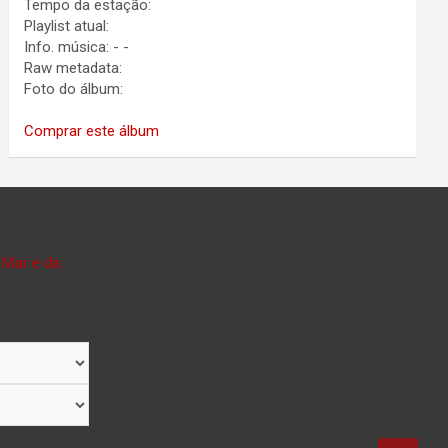
Tempo da estação:
Playlist atual:
Info. música:
-
-
Raw metadata:
Foto do álbum:
Comprar este álbum