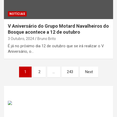
NOTÍCIAS
V Aniversário do Grupo Motard Navalheiros do
Bosque acontece a 12 de outubro
3 Outubro, 2024
Bruno Brito
É já no próximo dia 12 de outubro que se irá realizar o V
Aniversário, o…
Paginação
1
2
…
243
Next
dos
conteúdos