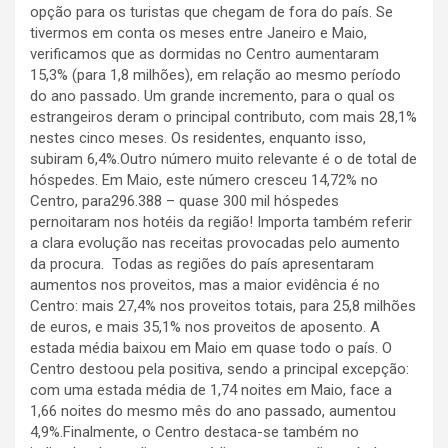
opção para os turistas que chegam de fora do país. Se
tivermos em conta os meses entre Janeiro e Maio,
verificamos que as dormidas no Centro aumentaram
15,3% (para 1,8 milhões), em relação ao mesmo período
do ano passado. Um grande incremento, para o qual os
estrangeiros deram o principal contributo, com mais 28,1%
nestes cinco meses. Os residentes, enquanto isso,
subiram 6,4%.Outro número muito relevante é o de total de
hóspedes. Em Maio, este número cresceu 14,72% no
Centro, para296.388 – quase 300 mil hóspedes
pernoitaram nos hotéis da região! Importa também referir
a clara evolução nas receitas provocadas pelo aumento
da procura. Todas as regiões do país apresentaram
aumentos nos proveitos, mas a maior evidência é no
Centro: mais 27,4% nos proveitos totais, para 25,8 milhões
de euros, e mais 35,1% nos proveitos de aposento. A
estada média baixou em Maio em quase todo o país. O
Centro destoou pela positiva, sendo a principal excepção:
com uma estada média de 1,74 noites em Maio, face a
1,66 noites do mesmo mês do ano passado, aumentou
4,9%.Finalmente, o Centro destaca-se também no