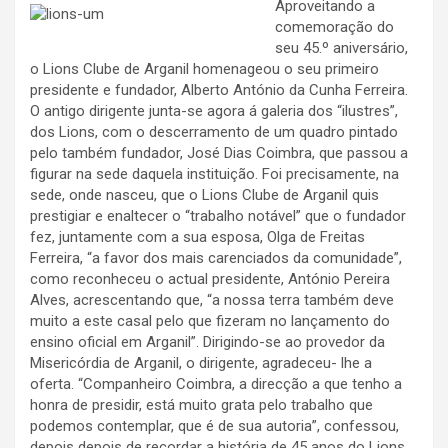
Aproveitando a
comemoração do
seu 45.º aniversário,
o Lions Clube de Arganil homenageou o seu primeiro
presidente e fundador, Alberto António da Cunha Ferreira.
O antigo dirigente junta-se agora á galeria dos “ilustres”,
dos Lions, com o descerramento de um quadro pintado
pelo também fundador, José Dias Coimbra, que passou a
figurar na sede daquela instituição. Foi precisamente, na
sede, onde nasceu, que o Lions Clube de Arganil quis
prestigiar e enaltecer o “trabalho notável” que o fundador
fez, juntamente com a sua esposa, Olga de Freitas
Ferreira, “a favor dos mais carenciados da comunidade”,
como reconheceu o actual presidente, António Pereira
Alves, acrescentando que, “a nossa terra também deve
muito a este casal pelo que fizeram no lançamento do
ensino oficial em Arganil”. Dirigindo-se ao provedor da
Misericórdia de Arganil, o dirigente, agradeceu- lhe a
oferta. “Companheiro Coimbra, a direcção a que tenho a
honra de presidir, está muito grata pelo trabalho que
podemos contemplar, que é de sua autoria”, confessou,
depois depois de recordar a história de 45 anos do Lions