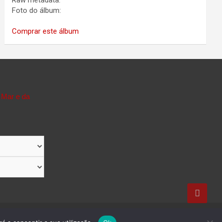
Raw metadata:
Foto do álbum:
Comprar este álbum