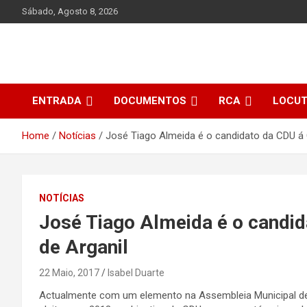
Skip
Sábado, Agosto 8, 2026
to
content
ENTRADA
DOCUMENTOS
RCA
LOCU
Home
Notícias
José Tiago Almeida é o candidato da CDU á 
NOTÍCIAS
José Tiago Almeida é o candi
de Arganil
22 Maio, 2017
Isabel Duarte
Actualmente com um elemento na Assembleia Municipal de