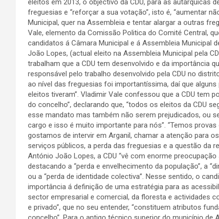
eleitos em 2013, o objectivo da CDU, para as autárquicas d
freguesias e “reforçar a sua votação”, isto é, “aumentar n
Municipal, quer na Assembleia e tentar alargar a outras freg
Vale, elemento da Comissão Politica do Comité Central, q
candidatos á Câmara Municipal e á Assembleia Municipal de
João Lopes, (actual eleito na Assembleia Municipal pela 
trabalham que a CDU tem desenvolvido e da importância que 
responsável pelo trabalho desenvolvido pela CDU no distri
ao nível das freguesias foi importantíssima, daí que algun
eleitos tiveram”. Vladimir Vale confessou que a CDU tem p
do concelho”, declarando que, “todos os eleitos da CDU s
esse mandato mas também não serem prejudicados, ou s
cargo e isso é muito importante para nós”. “Temos provas
gostamos de intervir em Arganil, chamar a atenção para o
serviços públicos, a perda das freguesias e a questão da r
António João Lopes, a CDU “vê com enorme preocupação a 
destacando a “perda e envelhecimento da população”, a “dim
ou a “perda de identidade colectiva”. Nesse sentido, o cand
importância á definição de uma estratégia para as acessibil
sector empresarial e comercial, da floresta e actividades 
e privado”, que no seu entender, “constituem atributos fun
concelho”. Para o antigo técnico superior do município de 