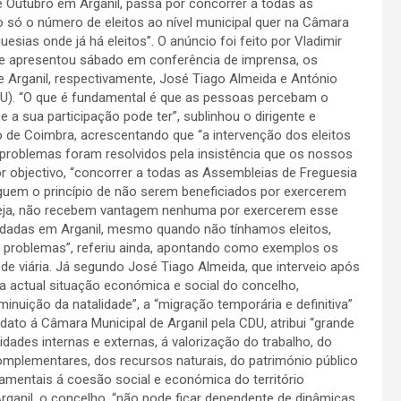
e Outubro em Arganil, passa por concorrer a todas as
ão só o número de eleitos ao nível municipal quer na Câmara
uesias onde já há eleitos”. O anúncio foi feito por Vladimir
ue apresentou sábado em conferência de imprensa, os
 Arganil, respectivamente, José Tiago Almeida e António
CDU). “O que é fundamental é que as pessoas percebam o
a sua participação pode ter”, sublinhou o dirigente e
to de Coimbra, acrescentando que “a intervenção dos eleitos
s problemas foram resolvidos pela insistência que os nossos
or objectivo, “concorrer a todas as Assembleias de Freguesia
eguem o princípio de não serem beneficiados por exercerem
eja, não recebem vantagem nenhuma por exercerem esse
 dadas em Arganil, mesmo quando não tínhamos eleitos,
s problemas”, referiu ainda, apontando como exemplos os
ede viária. Já segundo José Tiago Almeida, que interveio após
actual situação económica e social do concelho,
inuição da natalidade”, a “migração temporária e definitiva”
idato á Câmara Municipal de Arganil pela CDU, atribui “grande
idades internas e externas, á valorização do trabalho, do
complementares, dos recursos naturais, do património público
damentais á coesão social e económica do território
Arganil, o concelho, “não pode ficar dependente de dinâmicas